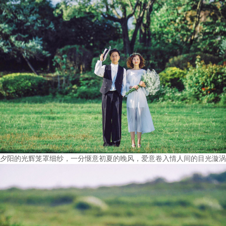
夕阳的光辉笼罩细纱，一分惬意初夏的晚风，爱意卷入情人间的目光漩涡