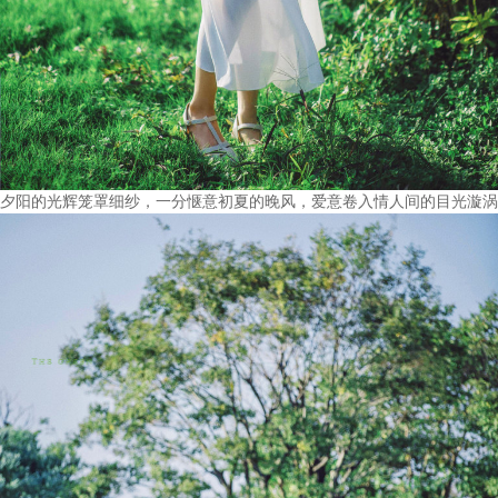
夕阳的光辉笼罩细纱，一分惬意初夏的晚风，爱意卷入情人间的目光漩涡