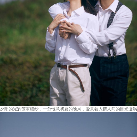
夕阳的光辉笼罩细纱，一分惬意初夏的晚风，爱意卷入情人间的目光漩涡