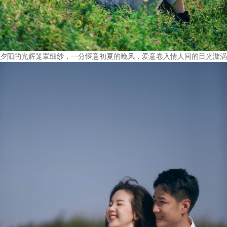
夕阳的光辉笼罩细纱，一分惬意初夏的晚风，爱意卷入情人间的目光漩涡