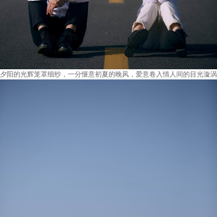
夕阳的光辉笼罩细纱，一分惬意初夏的晚风，爱意卷入情人间的目光漩涡