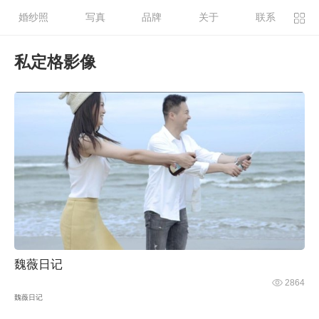
婚纱照
写真
品牌
关于
联系
私定格影像
魏薇日记
2864
魏薇日记