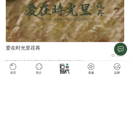
爱在时光里荏苒
3153
草在结它的种子 风在摇它的叶子 我们站着不说话就十分美好
首页
简介
客服
品牌