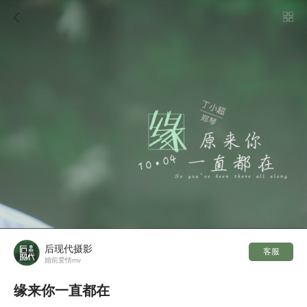

后现代摄影
客服
婚前爱情mv
缘来你一直都在