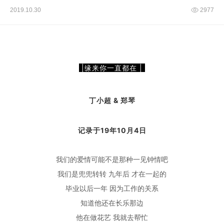
2019.10.30
2977
|缘来你一直都在 |
&
丁小超
郑琴
记录于19年10月4日
我们的爱情可能不是那种一见钟情吧
我们是兜兜转转
九年后
才在一起的
毕业以后一年
因为工作的关系
知道他还在长乐那边
他在做花艺
我就去帮忙