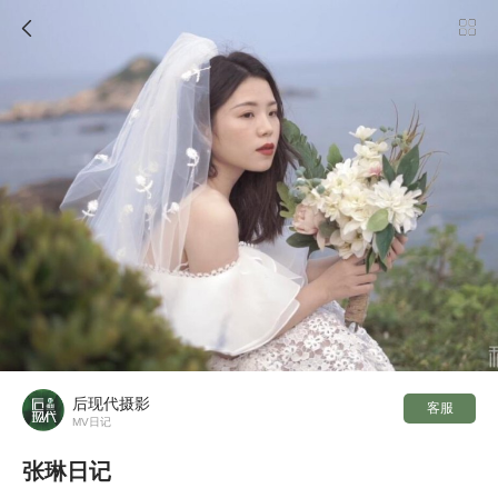

后现代摄影
客服
MV日记
张琳日记