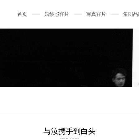
首页
婚纱照客片
写真客片
集团品
与汝携手到白头