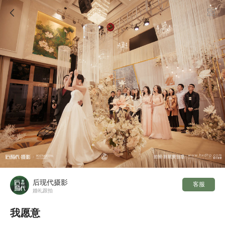

后现代摄影
客服
婚礼跟拍
我愿意