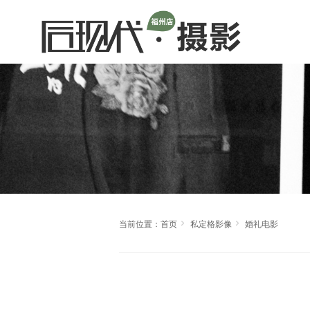


当前位置：
首页
私定格影像
婚礼电影