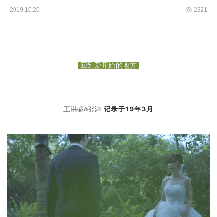
2019.10.20
2321
回到爱开始的地方
记录于19年3月
王洪盛
&
张淋