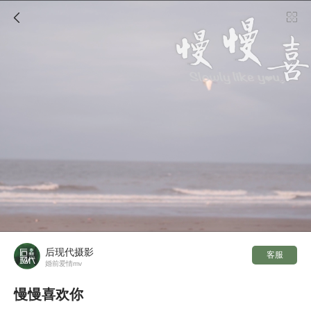

后现代摄影
客服
婚前爱情mv
慢慢喜欢你