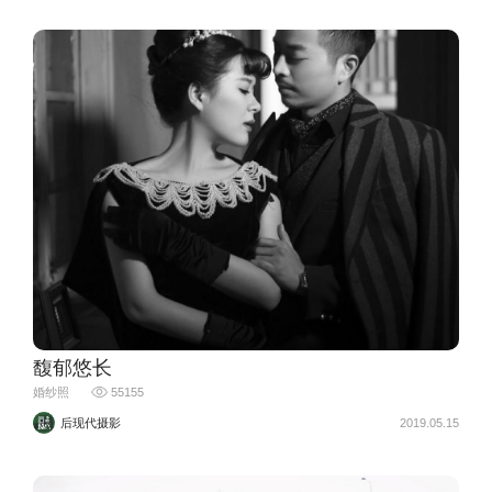
馥郁悠长
婚纱照
55155
后现代摄影
2019.05.15