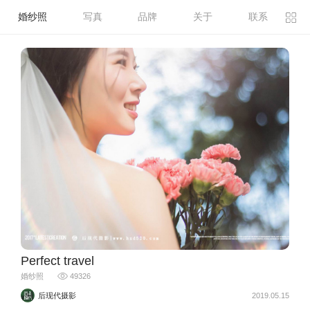
婚纱照
写真
品牌
关于
联系
Perfect travel
婚纱照
49326
后现代摄影
2019.05.15