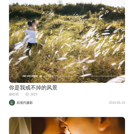
你是我戒不掉的风景
婚纱照
2823
后现代摄影
2019.05.15