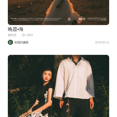
晚霞•海
婚纱照
2863
后现代摄影
2019.05.15