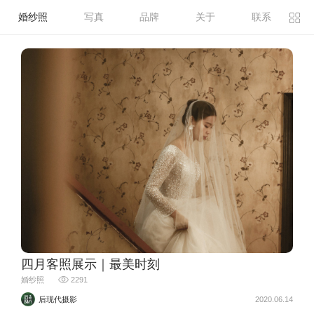
婚纱照
写真
品牌
关于
联系
四月客照展示｜最美时刻
婚纱照
2291
后现代摄影
2020.06.14