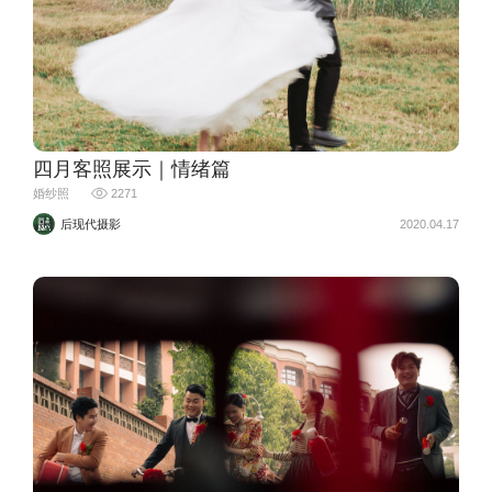
四月客照展示｜情绪篇
婚纱照
2271
后现代摄影
2020.04.17