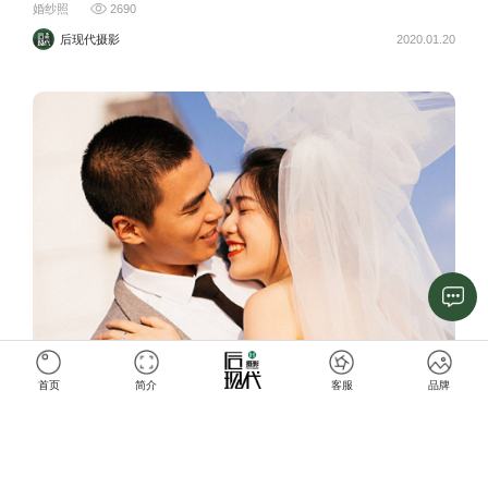
婚纱照
2690
后现代摄影
2020.01.20
首页
简介
客服
品牌
色调
婚纱照
2589
后现代摄影
2020.01.13