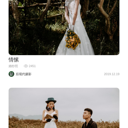
情愫
婚纱照
2451
后现代摄影
2019.12.19