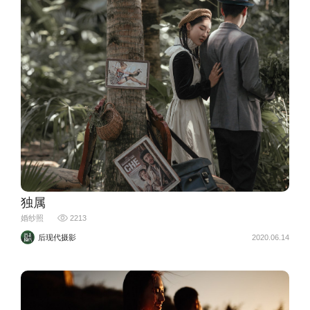
独属
婚纱照
2213
后现代摄影
2020.06.14