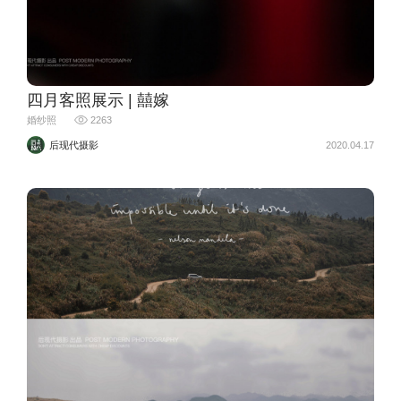
四月客照展示 | 囍嫁
婚纱照
2263
后现代摄影
2020.04.17