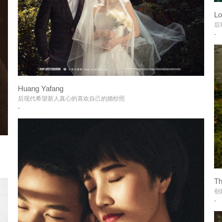
Lo
后
Huang Yafang
+
后现代希望新人真心的喜欢自己的婚纱照
Th
创