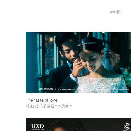
婚纱照
+
The taste of love
+
后现代所有展示照片 均为客片