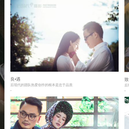
良•遇
致
+
后现代的团队热爱创作的根本是忠于品质
后