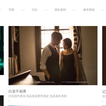
写真
日志
婚礼跟拍
嫁衣跟妆
+
白首不相离
记
+
对后现代来说 高品质是硬性规定 也是基本准则
后