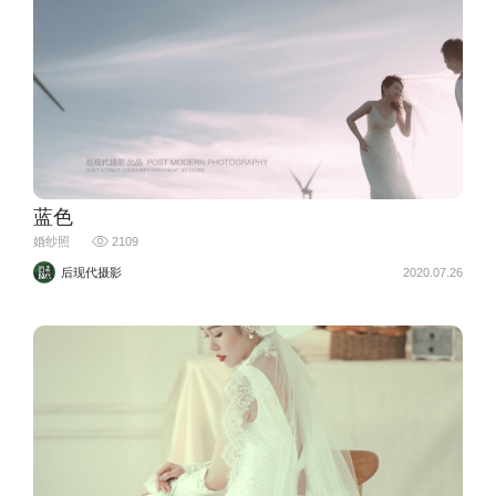
蓝色
婚纱照
2109
后现代摄影
2020.07.26