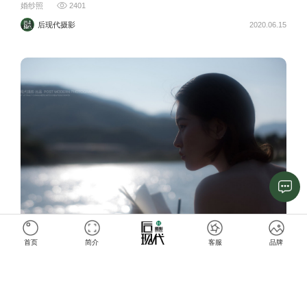
婚纱照
2401
后现代摄影
2020.06.15
首页
简介
客服
品牌
黑婚纱的美
婚纱照
2298
后现代摄影
2020.06.15