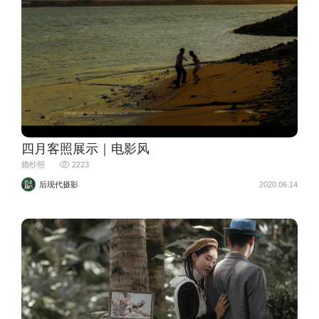
四月客照展示｜电影风
婚纱照
2223
后现代摄影
2020.06.14