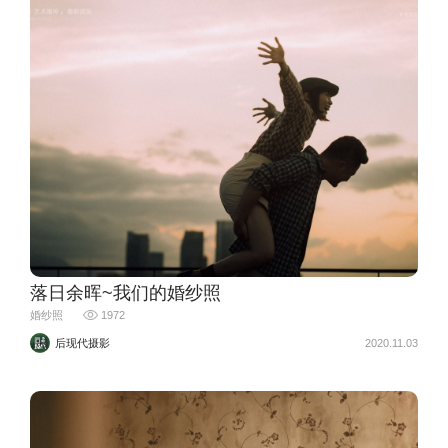
落日余晖~我们的婚纱照
婚纱照
1972
后现代摄影
2020.11.03