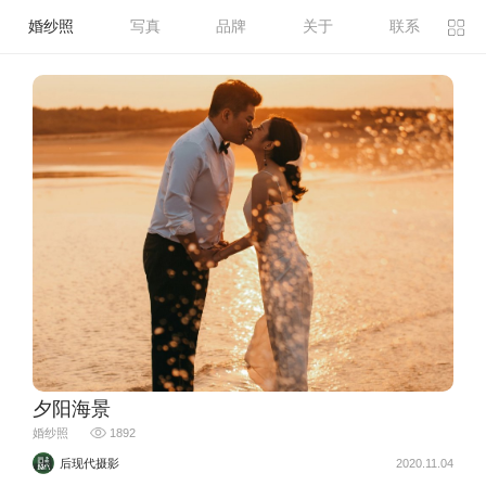
婚纱照
写真
品牌
关于
联系
夕阳海景
婚纱照
1892
后现代摄影
2020.11.04