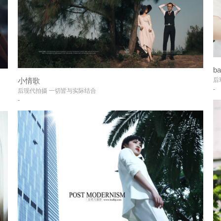
ba
后
小情歌
+
后现代拍摄 一切皆与实际结合