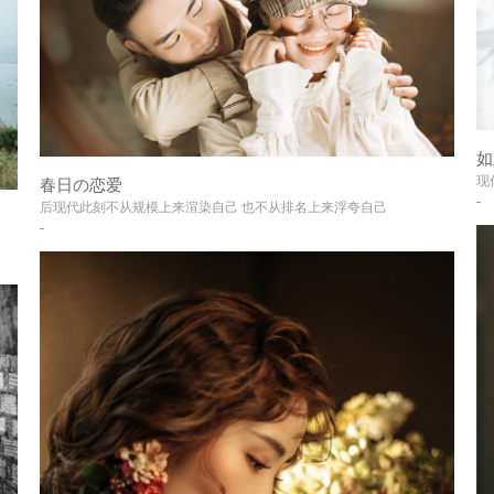
如
现
春日の恋爱
+
后现代此刻不从规模上来渲染自己 也不从排名上来浮夸自己