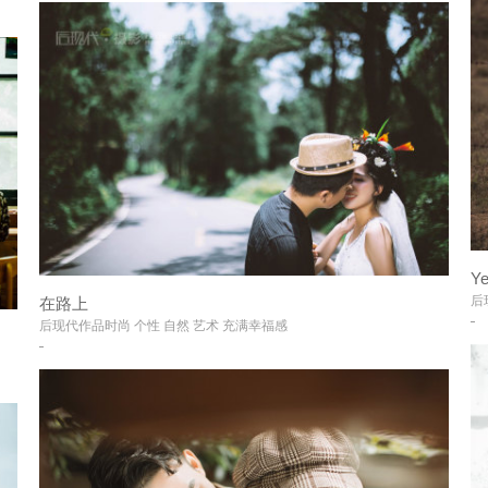
Y
后
在路上
+
后现代作品时尚 个性 自然 艺术 充满幸福感