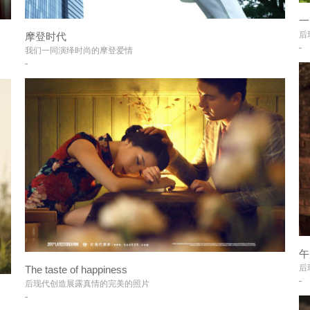
一
后
摩登时代
+
我们一同演绎时尚的摩登爱情
午
后
The taste of happiness
+
后现代创造展露真情的完美的照片