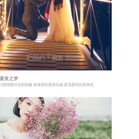
夏夜之梦
+
们拒绝模式化的拍摄 多体现些真情实感 多流露些自然神态