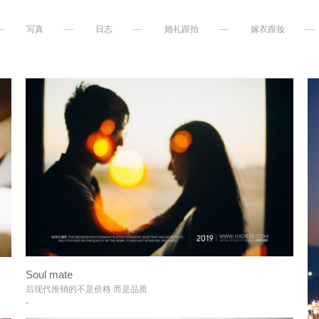
写真
日志
婚礼跟拍
嫁衣跟妆
+
Soul mate
+
后现代推销的不是价格 而是品质