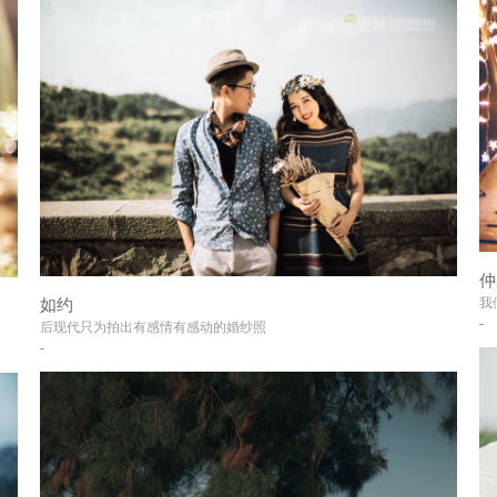
仲
我
如约
+
后现代只为拍出有感情有感动的婚纱照