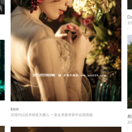
Da
后
love
+
后现代以技术研发为重心 一直在求新求异中自我突破
相
后